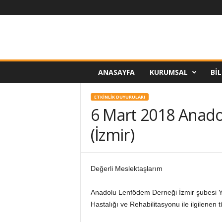
T
ANASAYFA
KURUMSAL
BIL
ü
r
k
ETKINLIK DUYURULARI
i
6 Mart 2018 Anado
y
e
(İzmir)
L
e
n
f
Değerli Meslektaşlarım
ö
d
Anadolu Lenfödem Derneği İzmir şubesi 
e
Hastalığı ve Rehabilitasyonu ile ilgilenen t
m
v