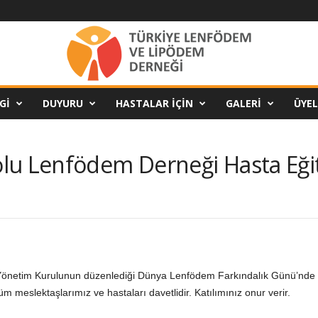
GI
DUYURU
HASTALAR İÇIN
GALERI
ÜYEL
lu Lenfödem Derneği Hasta Eği
Yönetim Kurulunun düzenlediği Dünya Lenfödem Farkındalık Günü’nde
üm meslektaşlarımız ve hastaları davetlidir. Katılımınız onur verir.