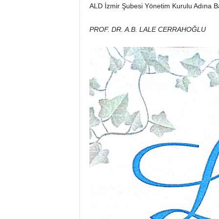
ALD İzmir Şubesi Yönetim Kurulu Adına 
e
L
i
PROF. DR. A.B. LALE CERRAHOĞLU
p
ö
d
e
m
D
e
r
n
e
ğ
i