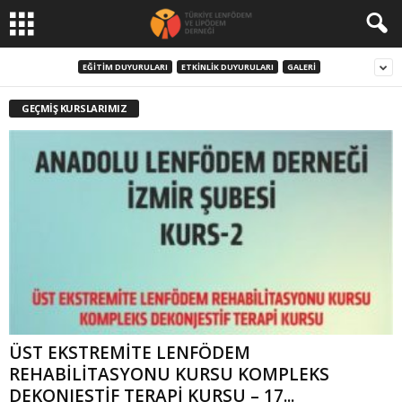
EĞITIM DUYURULARI
ETKINLIK DUYURULARI
GALERI
GEÇMIŞ KURSLARIMIZ
ÜST EKSTREMİTE LENFÖDEM
REHABİLİTASYONU KURSU KOMPLEKS
DEKONJESTİF TERAPİ KURSU – 17...